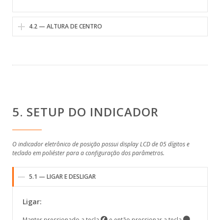
4.2 — ALTURA DE CENTRO
5. SETUP DO INDICADOR
O indicador eletrônico de posição possui display LCD de 05 dígitos e
teclado em poliéster para a configuração dos parâmetros.
5.1 — LIGAR E DESLIGAR
Ligar:
Manter pressionado a tecla
e então pressionar a tecla
.