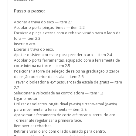
Passo a passo:
Acionar a trava do eixo — item 2.1
Acoplar o porta pinças fêmea — item 2.2
Encaixar a pinça externa com o rebaixo virado para o lado de
fora — item 2.3
Inserir o aro.
Liberar a trava do eixo.
Ajustar o sistema pressor para prender o aro — item 2.4
Acoplar o porta ferramentas, equipado com a ferramenta de
corte interna na torre — item 2.5
Posicionar a torre de seleção de raios na graduação 0 (zero)
da seção posterior da escala — item 2.6
Travar o boleador a 45° (esquerda) da escala de graus — item
2.7
Selecionar a velocidade na controladora — item 1.2
Ligar o motor.
Utilizar os volantes longitudinal (x-axis) e transversal (y-axis)
para movimentar a ferramenta — item 2.8
Aproximar a ferramenta de corte até tocar a lateral do aro.
Tornear até regularizar a primeira face.
Remover as rebarbas.
Retirar e virar o aro com o lado usinado para dentro.