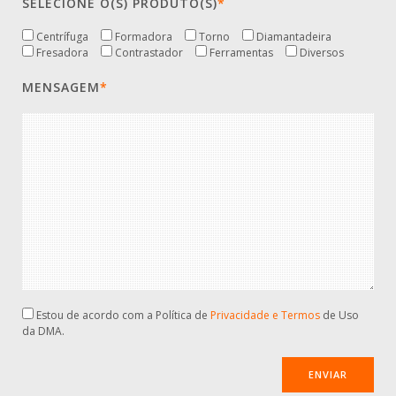
SELECIONE O(S) PRODUTO(S)
*
Centrífuga
Formadora
Torno
Diamantadeira
Fresadora
Contrastador
Ferramentas
Diversos
MENSAGEM
*
Estou de acordo com a Política de
Privacidade e Termos
de Uso
da DMA.