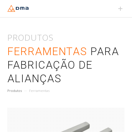
Skip
to
content
PRODUTOS
FERRAMENTAS
PARA
FABRICAÇÃO DE
ALIANÇAS
Produtos
Ferramentas