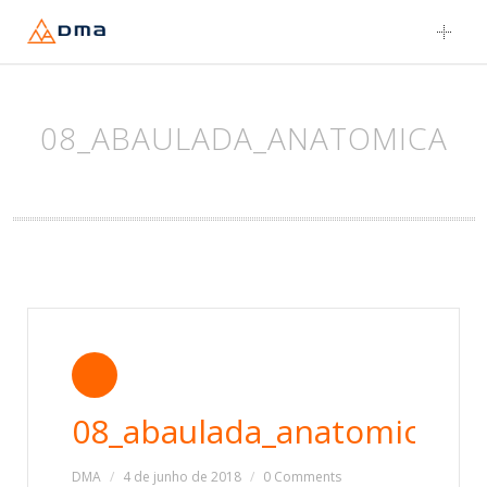
Skip
to
content
08_ABAULADA_ANATOMICA
08_abaulada_anatomica
DMA
4 de junho de 2018
0 Comments