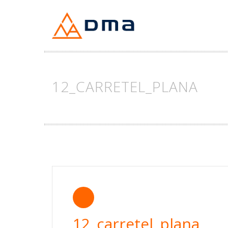
Skip
to
content
12_CARRETEL_PLANA
12_carretel_plana