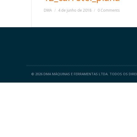
DMA
4 de junho de 2018
0 Comments
©
2026 DMA MÁQUINAS E FERRAMENTAS LTDA. TODOS OS DIRE