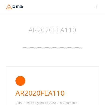
Skip
to
content
AR2020FEA110
AR2020FEA110
DMA
25 de agosto de 2020
0 Comments