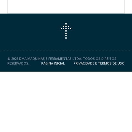
©
2026 DMA MÁQUINAS E FERRAMENTAS LTDA. TODOS OS DIREITOS
RESERVADOS.
PÁGINA INICIAL
PRIVACIDADE E TERMOS DE USO