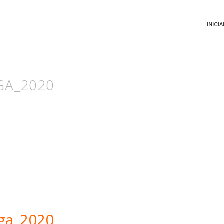
INICIA
GA_2020
ga_2020