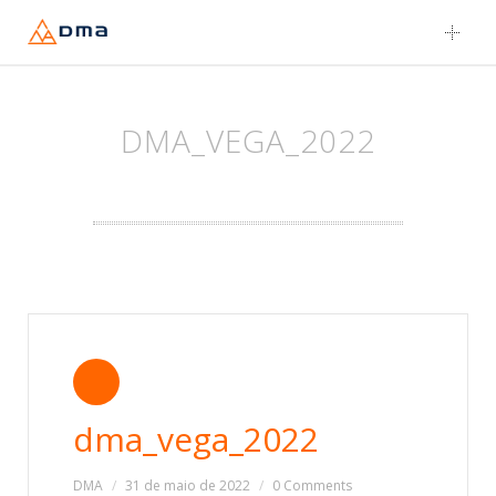
Skip
to
content
DMA_VEGA_2022
dma_vega_2022
DMA
31 de maio de 2022
0 Comments