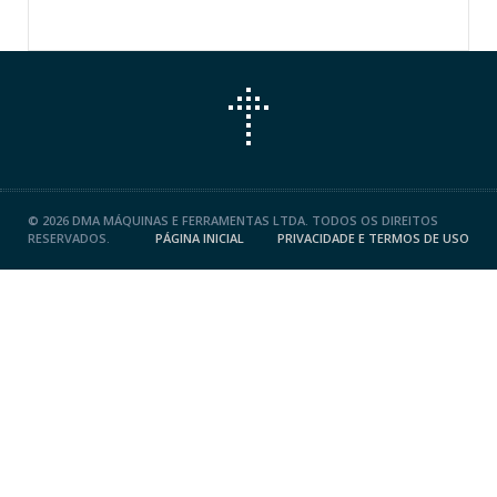
©
2026 DMA MÁQUINAS E FERRAMENTAS LTDA. TODOS OS DIREITOS
RESERVADOS.
PÁGINA INICIAL
PRIVACIDADE E TERMOS DE USO