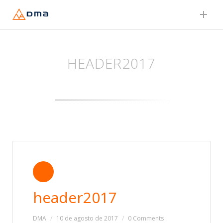
Skip
to
content
HEADER2017
header2017
DMA
10 de agosto de 2017
0 Comments