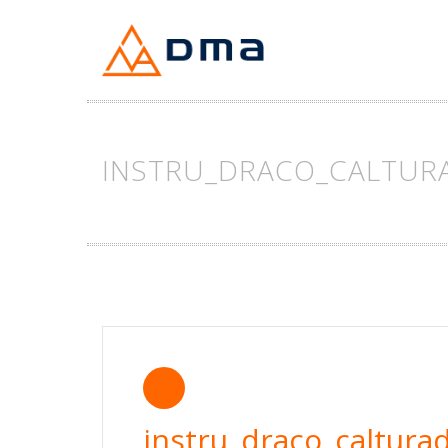
Skip
to
content
INSTRU_DRACO_CALTUR
instru_draco_caltura