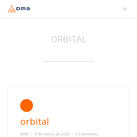
Skip
to
content
ORBITAL
orbital
DMA
9 de março de 2020
0 Comments