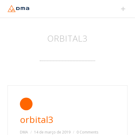
Skip
to
content
ORBITAL3
orbital3
DMA
14 de março de 2019
0 Comments