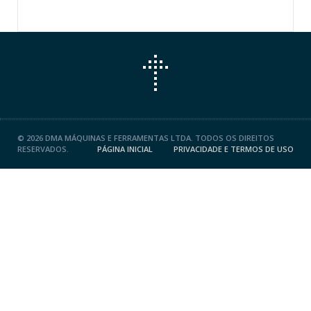
©
2026 DMA MÁQUINAS E FERRAMENTAS LTDA. TODOS OS DIREITOS
RESERVADOS.
PÁGINA INICIAL
PRIVACIDADE E TERMOS DE USO