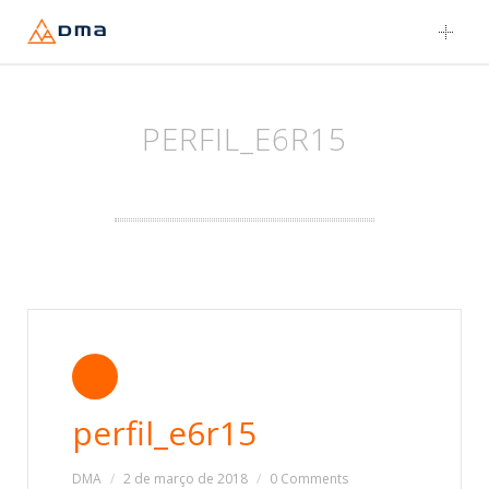
Skip
to
content
PERFIL_E6R15
perfil_e6r15
DMA
2 de março de 2018
0 Comments